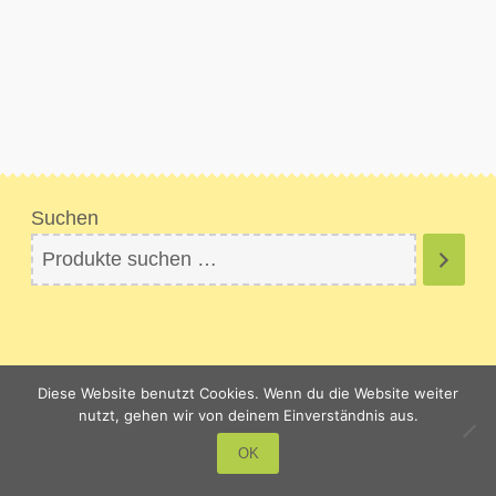
Suchen
Diese Website benutzt Cookies. Wenn du die Website weiter
nutzt, gehen wir von deinem Einverständnis aus.
0
OK
Suchen
Suchen
nach: