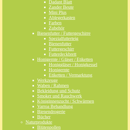
Dadant Blatt
Zander Beute
Mini Plus
Ablegerkasten
Farben
Zubehör
Bienenfutter / Futtergeschirre
Spezialfutterteig
Bienenfutter
Futtergeschirr
Futterdeckbrett
Honigernte / Gläser / Etiketten
Honiggläser / Honigkessel
Honigernte
Etiketten / Vermarktung
Werkzeuge
Waben / Rahmen
Bekleidung und Schutz
Smoker und Rauchwerk
Königinnenzucht / Schwärmen
Varroa Behandlung
Bienendrogerie
Bücher
Naturprodukte
Blütenpollen