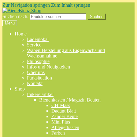
Zur Navigation springen
Zum Inhalt springen
Suchen nach:
Suchen
Menü
Home
Ladenlokal
Service
Waben Herstellung aus Eigenwachs und
Wachsannahme
Philosophie
Infos und Neuigkeiten
Über uns
Parksituation
Kontakt
Shop
Imkereiartikel
Bienenkasten / Magazin Beuten
CH-Mass
Dadant Blatt
Zander Beute
Mini Plus
Ablegerkasten
Farben