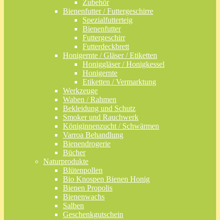
Zubehör
Bienenfutter / Futtergeschirre
Spezialfutterteig
Bienenfutter
Futtergeschirr
Futterdeckbrett
Honigernte / Gläser / Etiketten
Honiggläser / Honigkessel
Honigernte
Etiketten / Vermarktung
Werkzeuge
Waben / Rahmen
Bekleidung und Schutz
Smoker und Rauchwerk
Königinnenzucht / Schwärmen
Varroa Behandlung
Bienendrogerie
Bücher
Naturprodukte
Blütenpollen
Bio Knospen Bienen Honig
Bienen Propolis
Bienenwachs
Salben
Geschenkgutschein