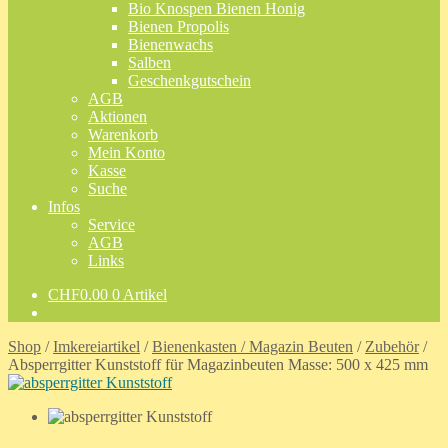
Bio Knospen Bienen Honig
Bienen Propolis
Bienenwachs
Salben
Geschenkgutschein
AGB
Aktionen
Warenkorb
Mein Konto
Kasse
Suche
Infos
Service
AGB
Links
CHF
0.00
0 Artikel
Shop
/
Imkereiartikel
/
Bienenkasten / Magazin Beuten
/
Zubehör
/
Absperrgitter Kunststoff für Magazinbeuten Masse: 500 x 425 mm