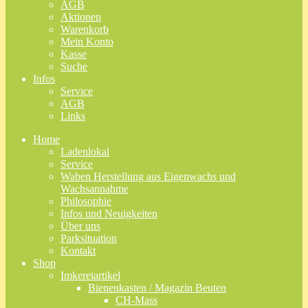
AGB
Aktionen
Warenkorb
Mein Konto
Kasse
Suche
Infos
Service
AGB
Links
Home
Ladenlokal
Service
Waben Herstellung aus Eigenwachs und
Wachsannahme
Philosophie
Infos und Neuigkeiten
Über uns
Parksituation
Kontakt
Shop
Imkereiartikel
Bienenkasten / Magazin Beuten
CH-Mass