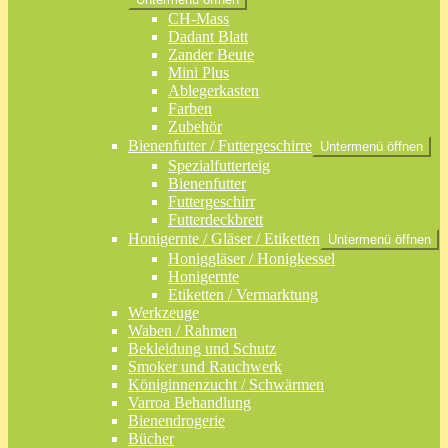
CH-Mass
Dadant Blatt
Zander Beute
Mini Plus
Ablegerkasten
Farben
Zubehör
Bienenfutter / Futtergeschirre
Untermenü öffnen
Spezialfutterteig
Bienenfutter
Futtergeschirr
Futterdeckbrett
Honigernte / Gläser / Etiketten
Untermenü öffnen
Honiggläser / Honigkessel
Honigernte
Etiketten / Vermarktung
Werkzeuge
Waben / Rahmen
Bekleidung und Schutz
Smoker und Rauchwerk
Königinnenzucht / Schwärmen
Varroa Behandlung
Bienendrogerie
Bücher