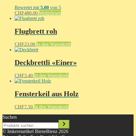
Bewertet mit
5.00
von 5
CHF
480.00
Weiterlesen
Flugbrett roh
CHF
23.00
In den Warenkorb
Deckbrettli «Einer»
CHF
3.40
In den Warenkorb
Fensterkeil aus Holz
CHF
7.50
In den Warenkorb
Suchen
© Imkereiartikel BieneBienz 2026