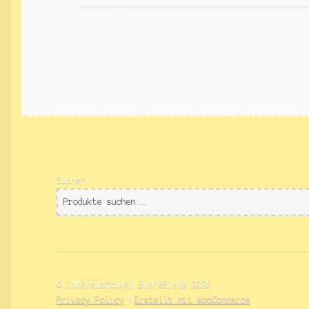
Suchen
© Imkereiartikel BieneBienz 2026
Privacy Policy
Erstellt mit WooCommerce
.