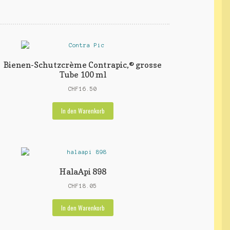
Bienen-Schutzcrème Contrapic,® grosse
Tube 100 ml
CHF
16.50
In den Warenkorb
HalaApi 898
CHF
18.05
In den Warenkorb