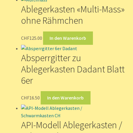
Ablegerkasten «Multi-Mass»
ohne Rähmchen
CHF
125.00
In den Warenkorb
Absperrgitter zu
Ablegerkasten Dadant Blatt
6er
CHF
16.50
In den Warenkorb
API-Modell Ablegerkasten /