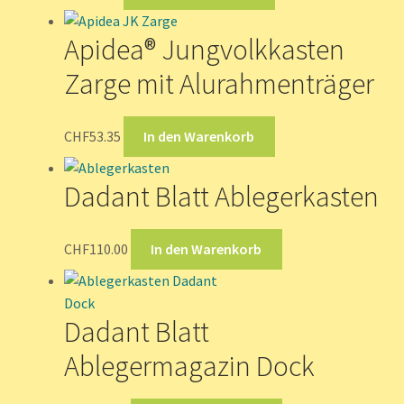
Apidea® Jungvolkkasten
Zarge mit Alurahmenträger
CHF
53.35
In den Warenkorb
Dadant Blatt Ablegerkasten
CHF
110.00
In den Warenkorb
Dadant Blatt
Ablegermagazin Dock