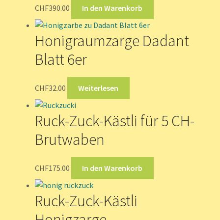
CHF
390.00
In den Warenkorb
Honigraumzarge Dadant
Blatt 6er
CHF
32.00
Weiterlesen
Ruck-Zuck-Kästli für 5 CH-
Brutwaben
CHF
175.00
In den Warenkorb
Ruck-Zuck-Kästli
Honigzarge