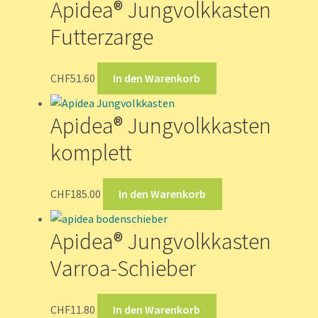
Apidea® Jungvolkkasten
Futterzarge
CHF
51.60
In den Warenkorb
Apidea® Jungvolkkasten
komplett
CHF
185.00
In den Warenkorb
Apidea® Jungvolkkasten
Varroa-Schieber
CHF
11.80
In den Warenkorb