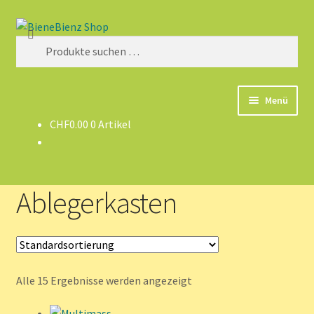
Zur
Zum
Suchen
Navigation
Inhalt
Suchen
springen
springen
nach:
Menü
CHF
0.00
0 Artikel
Home
Shop
Ablegerkasten
Infos
Alle 15 Ergebnisse werden angezeigt