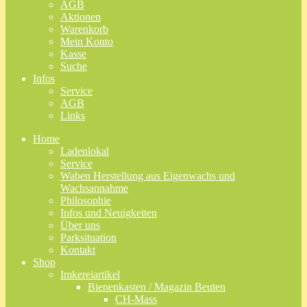
AGB
Aktionen
Warenkorb
Mein Konto
Kasse
Suche
Infos
Service
AGB
Links
Home
Ladenlokal
Service
Waben Herstellung aus Eigenwachs und
Wachsannahme
Philosophie
Infos und Neuigkeiten
Über uns
Parksituation
Kontakt
Shop
Imkereiartikel
Bienenkasten / Magazin Beuten
CH-Mass