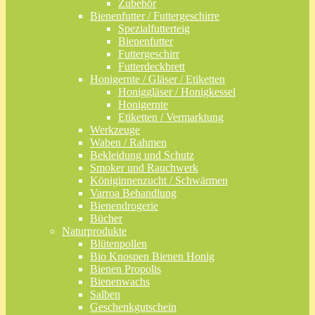
Zubehör
Bienenfutter / Futtergeschirre
Spezialfutterteig
Bienenfutter
Futtergeschirr
Futterdeckbrett
Honigernte / Gläser / Etiketten
Honiggläser / Honigkessel
Honigernte
Etiketten / Vermarktung
Werkzeuge
Waben / Rahmen
Bekleidung und Schutz
Smoker und Rauchwerk
Königinnenzucht / Schwärmen
Varroa Behandlung
Bienendrogerie
Bücher
Naturprodukte
Blütenpollen
Bio Knospen Bienen Honig
Bienen Propolis
Bienenwachs
Salben
Geschenkgutschein