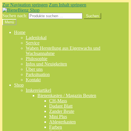
Zur Navigation springen
Zum Inhalt springen
Suchen nach:
Suchen
Menü
Home
Ladenlokal
Service
Waben Herstellung aus Eigenwachs und
Wachsannahme
Philosophie
Infos und Neuigkeiten
Über uns
Parksituation
Kontakt
Shop
Imkereiartikel
Bienenkasten / Magazin Beuten
CH-Mass
Dadant Blatt
Zander Beute
Mini Plus
Ablegerkasten
Farben