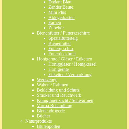
Dadant Blatt
Zander Beute
Mini Plus
Ablegerkasten
Farben
Zubehör
Bienenfutter / Futtergeschirre
Spezialfutterteig
Bienenfutter
Futtergeschirr
Futterdeckbrett
Honigernte / Gläser / Etiketten
Honiggläser / Honigkessel
Honigernte
Etiketten / Vermarktung
Werkzeuge
Waben / Rahmen
Bekleidung und Schutz
Smoker und Rauchwerk
Königinnenzucht / Schwärmen
Varroa Behandlung
Bienendrogerie
Bücher
Naturprodukte
Blütenpollen