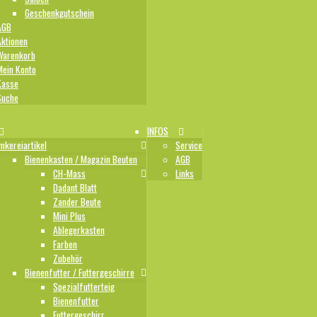
Geschenkgutschein
AGB
Aktionen
Warenkorb
Mein Konto
Kasse
Suche
INFOS
mkereiartikel
Service
Bienenkasten / Magazin Beuten
AGB
CH-Mass
Links
Dadant Blatt
Zander Beute
Mini Plus
Ablegerkasten
Farben
Zubehör
Bienenfutter / Futtergeschirre
Spezialfutterteig
Bienenfutter
Futtergeschirr