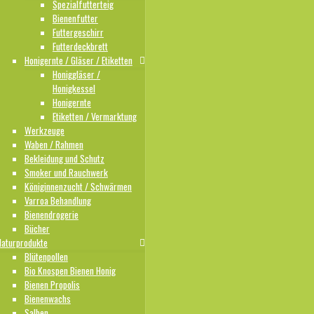
Spezialfutterteig
Bienenfutter
Futtergeschirr
Futterdeckbrett
Honigernte / Gläser / Etiketten
Honiggläser /
Honigkessel
Honigernte
Etiketten / Vermarktung
Werkzeuge
Waben / Rahmen
Bekleidung und Schutz
Smoker und Rauchwerk
Königinnenzucht / Schwärmen
Varroa Behandlung
Bienendrogerie
Bücher
Naturprodukte
Blütenpollen
Bio Knospen Bienen Honig
Bienen Propolis
Bienenwachs
Salben