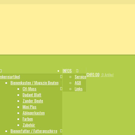
INFOS
CHF
0.00
0 Artikel
mkereiartikel
Service
Bienenkasten / Magazin Beuten
AGB
CH-Mass
Links
Dadant Blatt
Zander Beute
Mini Plus
Ablegerkasten
Farben
Zubehör
Bienenfutter / Futtergeschirre