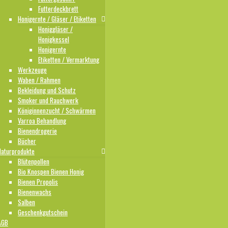
Futterdeckbrett
Honigernte / Gläser / Etiketten
Honiggläser /
Honigkessel
Honigernte
Etiketten / Vermarktung
Werkzeuge
Waben / Rahmen
Bekleidung und Schutz
Smoker und Rauchwerk
Königinnenzucht / Schwärmen
Varroa Behandlung
Bienendrogerie
Bücher
Naturprodukte
Blütenpollen
Bio Knospen Bienen Honig
Bienen Propolis
Bienenwachs
Salben
Geschenkgutschein
AGB