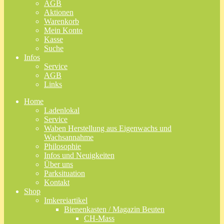
AGB
Aktionen
Warenkorb
Mein Konto
Kasse
Suche
Infos
Service
AGB
Links
Home
Ladenlokal
Service
Waben Herstellung aus Eigenwachs und
Wachsannahme
Philosophie
Infos und Neuigkeiten
Über uns
Parksituation
Kontakt
Shop
Imkereiartikel
Bienenkasten / Magazin Beuten
CH-Mass