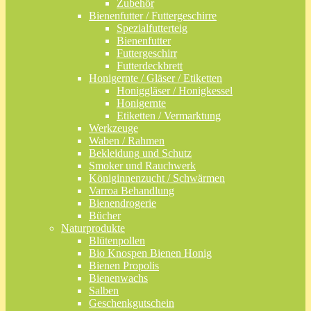
Zubehör
Bienenfutter / Futtergeschirre
Spezialfutterteig
Bienenfutter
Futtergeschirr
Futterdeckbrett
Honigernte / Gläser / Etiketten
Honiggläser / Honigkessel
Honigernte
Etiketten / Vermarktung
Werkzeuge
Waben / Rahmen
Bekleidung und Schutz
Smoker und Rauchwerk
Königinnenzucht / Schwärmen
Varroa Behandlung
Bienendrogerie
Bücher
Naturprodukte
Blütenpollen
Bio Knospen Bienen Honig
Bienen Propolis
Bienenwachs
Salben
Geschenkgutschein