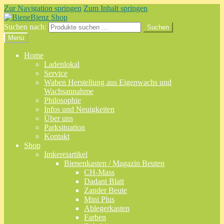
Zur Navigation springen
Zum Inhalt springen
Suchen nach:
Suchen
Menü
Home
Ladenlokal
Service
Waben Herstellung aus Eigenwachs und
Wachsannahme
Philosophie
Infos und Neuigkeiten
Über uns
Parksituation
Kontakt
Shop
Imkereiartikel
Bienenkasten / Magazin Beuten
CH-Mass
Dadant Blatt
Zander Beute
Mini Plus
Ablegerkasten
Farben