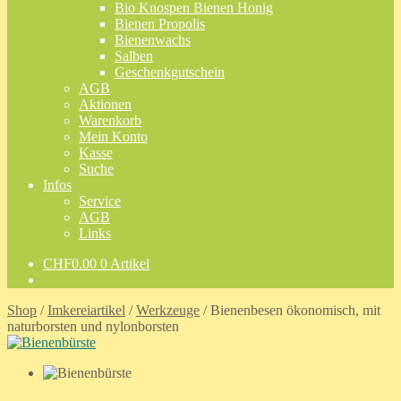
Bio Knospen Bienen Honig
Bienen Propolis
Bienenwachs
Salben
Geschenkgutschein
AGB
Aktionen
Warenkorb
Mein Konto
Kasse
Suche
Infos
Service
AGB
Links
CHF
0.00
0 Artikel
Shop
/
Imkereiartikel
/
Werkzeuge
/
Bienenbesen ökonomisch, mit
naturborsten und nylonborsten