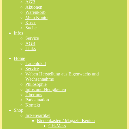
AGB
Aktionen
Warenkorb
Mein Konto
Kasse
Suche
Infos
Service
AGB
Links
Home
Ladenlokal
Service
Waben Herstellung aus Eigenwachs und
Wachsannahme
Philosophie
Infos und Neuigkeiten
Über uns
Parksituation
Kontakt
Shop
Imkereiartikel
Bienenkasten / Magazin Beuten
CH-Mass