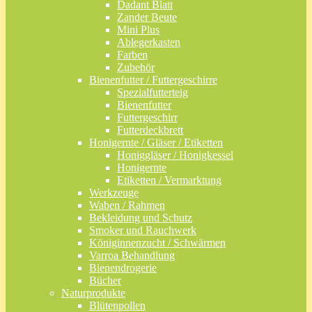
Dadant Blatt
Zander Beute
Mini Plus
Ablegerkasten
Farben
Zubehör
Bienenfutter / Futtergeschirre
Spezialfutterteig
Bienenfutter
Futtergeschirr
Futterdeckbrett
Honigernte / Gläser / Etiketten
Honiggläser / Honigkessel
Honigernte
Etiketten / Vermarktung
Werkzeuge
Waben / Rahmen
Bekleidung und Schutz
Smoker und Rauchwerk
Königinnenzucht / Schwärmen
Varroa Behandlung
Bienendrogerie
Bücher
Naturprodukte
Blütenpollen