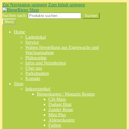
Zur Navigation springen
Zum Inhalt springen
Suchen nach:
Suchen
Menü
Home
Ladenlokal
Service
Waben Herstellung aus Eigenwachs und
Wachsannahme
Philosophie
Infos und Neuigkeiten
Über uns
Parksituation
Kontakt
Shop
Imkereiartikel
Bienenkasten / Magazin Beuten
CH-Mass
Dadant Blatt
Zander Beute
Mini Plus
Ablegerkasten
Farben