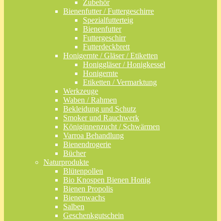
Zubehör
Bienenfutter / Futtergeschirre
Spezialfutterteig
Bienenfutter
Futtergeschirr
Futterdeckbrett
Honigernte / Gläser / Etiketten
Honiggläser / Honigkessel
Honigernte
Etiketten / Vermarktung
Werkzeuge
Waben / Rahmen
Bekleidung und Schutz
Smoker und Rauchwerk
Königinnenzucht / Schwärmen
Varroa Behandlung
Bienendrogerie
Bücher
Naturprodukte
Blütenpollen
Bio Knospen Bienen Honig
Bienen Propolis
Bienenwachs
Salben
Geschenkgutschein