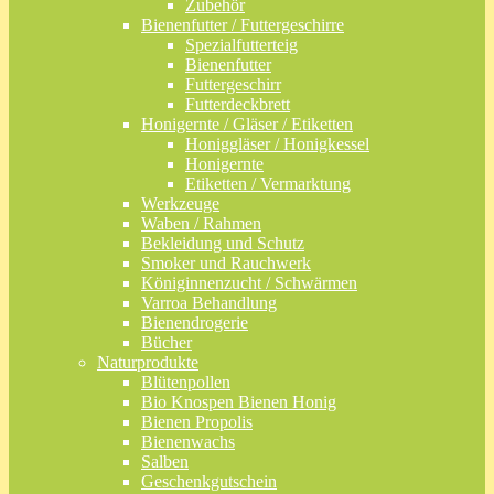
Zubehör
Bienenfutter / Futtergeschirre
Spezialfutterteig
Bienenfutter
Futtergeschirr
Futterdeckbrett
Honigernte / Gläser / Etiketten
Honiggläser / Honigkessel
Honigernte
Etiketten / Vermarktung
Werkzeuge
Waben / Rahmen
Bekleidung und Schutz
Smoker und Rauchwerk
Königinnenzucht / Schwärmen
Varroa Behandlung
Bienendrogerie
Bücher
Naturprodukte
Blütenpollen
Bio Knospen Bienen Honig
Bienen Propolis
Bienenwachs
Salben
Geschenkgutschein