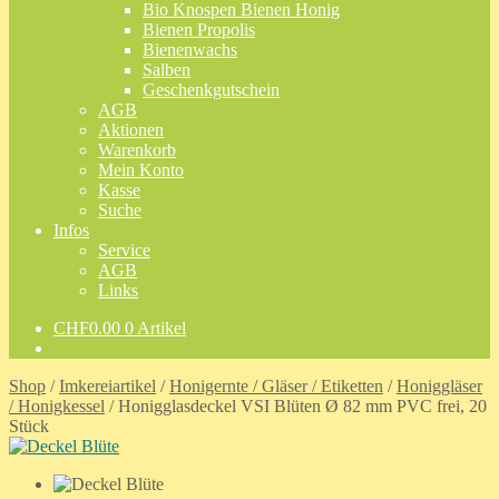
Bio Knospen Bienen Honig
Bienen Propolis
Bienenwachs
Salben
Geschenkgutschein
AGB
Aktionen
Warenkorb
Mein Konto
Kasse
Suche
Infos
Service
AGB
Links
CHF
0.00
0 Artikel
Shop
/
Imkereiartikel
/
Honigernte / Gläser / Etiketten
/
Honiggläser
/ Honigkessel
/
Honigglasdeckel VSI Blüten Ø 82 mm PVC frei, 20
Stück