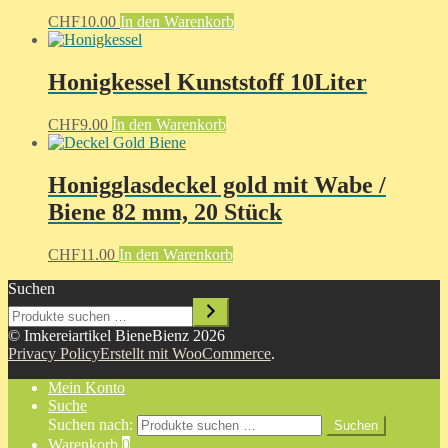
CHF
10.00
In den Warenkorb
Honigkessel Kunststoff 10Liter
CHF
9.00
In den Warenkorb
Honigglasdeckel gold mit Wabe /
Biene 82 mm, 20 Stück
CHF
11.00
In den Warenkorb
Suchen
© Imkereiartikel BieneBienz 2026
Privacy Policy
Erstellt mit WooCommerce
.
Mein Konto
Suche
Suchen nach:
Suchen
Warenkorb
0