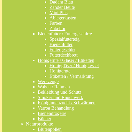
Dadant Blatt
Zander Beute
Mini Plus
Ablegerkasten
Farben
Zubehör
Bienenfutter / Futtergeschirre
Spezialfutterteig
Bienenfutter
Futtergeschirr
Futterdeckbrett
Honigernte / Gläser / Etiketten
Honiggläser / Honigkessel
Honigernte
Etiketten / Vermarktung
Werkzeuge
Waben / Rahmen
Bekleidung und Schutz
Smoker und Rauchwerk
Königinnenzucht / Schwärmen
Varroa Behandlung
Bienendrogerie
Bücher
Naturprodukte
Blütenpollen