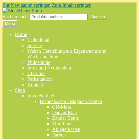
Zur Navigation springen
Zum Inhalt springen
Suchen nach:
Suchen
Menü
Home
Ladenlokal
Service
Waben Herstellung aus Eigenwachs und
Wachsannahme
Philosophie
Infos und Neuigkeiten
Über uns
Parksituation
Kontakt
Shop
Imkereiartikel
Bienenkasten / Magazin Beuten
CH-Mass
Dadant Blatt
Zander Beute
Mini Plus
Ablegerkasten
Farben