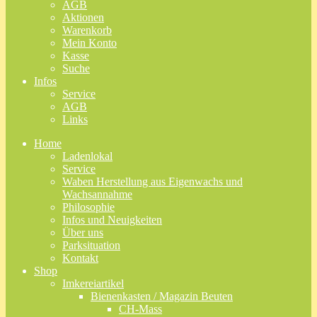
AGB
Aktionen
Warenkorb
Mein Konto
Kasse
Suche
Infos
Service
AGB
Links
Home
Ladenlokal
Service
Waben Herstellung aus Eigenwachs und
Wachsannahme
Philosophie
Infos und Neuigkeiten
Über uns
Parksituation
Kontakt
Shop
Imkereiartikel
Bienenkasten / Magazin Beuten
CH-Mass