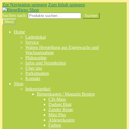
Zur Navigation springen
Zum Inhalt springen
Suchen nach:
Suchen
Menü
Home
Ladenlokal
Service
Waben Herstellung aus Eigenwachs und
Wachsannahme
Philosophie
Infos und Neuigkeiten
Über uns
Parksituation
Kontakt
Shop
Imkereiartikel
Bienenkasten / Magazin Beuten
CH-Mass
Dadant Blatt
Zander Beute
Mini Plus
Ablegerkasten
Farben