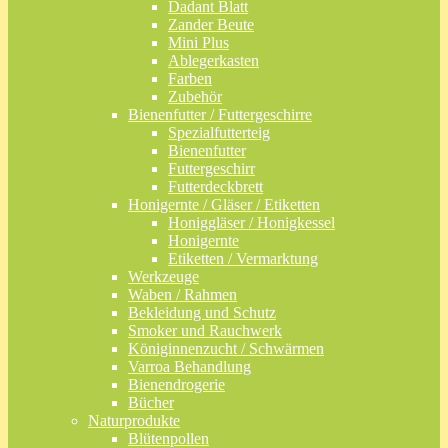
Dadant Blatt
Zander Beute
Mini Plus
Ablegerkasten
Farben
Zubehör
Bienenfutter / Futtergeschirre
Spezialfutterteig
Bienenfutter
Futtergeschirr
Futterdeckbrett
Honigernte / Gläser / Etiketten
Honiggläser / Honigkessel
Honigernte
Etiketten / Vermarktung
Werkzeuge
Waben / Rahmen
Bekleidung und Schutz
Smoker und Rauchwerk
Königinnenzucht / Schwärmen
Varroa Behandlung
Bienendrogerie
Bücher
Naturprodukte
Blütenpollen