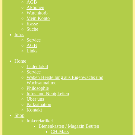
AGB
Aktionen
Warenkorb
Mein Konto
Kasse
Suche
Infos
Service
AGB
Links
Home
Ladenlokal
Service
Waben Herstellung aus Eigenwachs und
Wachsannahme
Philosophie
Infos und Neuigkeiten
Über uns
Parksituation
Kontakt
Shop
Imkereiartikel
Bienenkasten / Magazin Beuten
CH-Mass