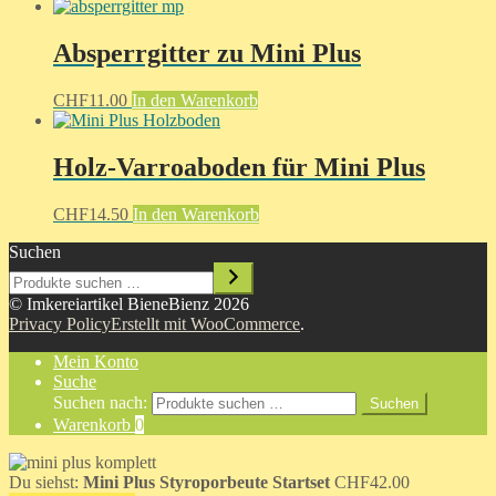
Absperrgitter zu Mini Plus
CHF
11.00
In den Warenkorb
Holz-Varroaboden für Mini Plus
CHF
14.50
In den Warenkorb
Suchen
© Imkereiartikel BieneBienz 2026
Privacy Policy
Erstellt mit WooCommerce
.
Mein Konto
Suche
Suchen nach:
Suchen
Warenkorb
0
Du siehst:
Mini Plus Styroporbeute Startset
CHF
42.00