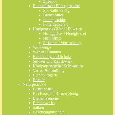
Zubehör
Bienenfutter / Futtergeschirre
Spezialfutterteig
Bienenfutter
Futtergeschirr
Futterdeckbrett
Honigernte / Gläser / Etiketten
Honiggläser / Honigkessel
Honigernte
Etiketten / Vermarktung
Werkzeuge
Waben / Rahmen
Bekleidung und Schutz
Smoker und Rauchwerk
Königinnenzucht / Schwärmen
Varroa Behandlung
Bienendrogerie
Bücher
Naturprodukte
Blütenpollen
Bio Knospen Bienen Honig
Bienen Propolis
Bienenwachs
Salben
Geschenkgutschein