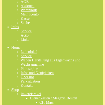
AGB
Aktionen
Warenkorb
Mein Konto
Kasse
Suche
Infos
Service
AGB
Links
Home
Ladenlokal
Service
Waben Herstellung aus Eigenwachs und
Wachsannahme
Philosophie
Infos und Neuigkeiten
Über uns
Parksituation
Kontakt
Shop
Imkereiartikel
Bienenkasten / Magazin Beuten
CH-Mass