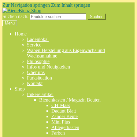
Zur Navigation springen
Zum Inhalt springen
Suchen nach:
Suchen
Menü
Home
Ladenlokal
Service
Waben Herstellung aus Eigenwachs und
Wachsannahme
Philosophie
Infos und Neuigkeiten
Über uns
Parksituation
Kontakt
Shop
Imkereiartikel
Bienenkasten / Magazin Beuten
CH-Mass
Dadant Blatt
Zander Beute
Mini Plus
Ablegerkasten
Farben