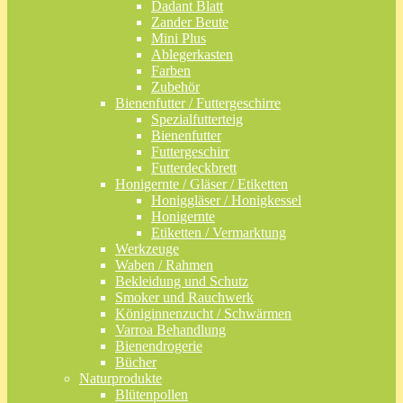
Dadant Blatt
Zander Beute
Mini Plus
Ablegerkasten
Farben
Zubehör
Bienenfutter / Futtergeschirre
Spezialfutterteig
Bienenfutter
Futtergeschirr
Futterdeckbrett
Honigernte / Gläser / Etiketten
Honiggläser / Honigkessel
Honigernte
Etiketten / Vermarktung
Werkzeuge
Waben / Rahmen
Bekleidung und Schutz
Smoker und Rauchwerk
Königinnenzucht / Schwärmen
Varroa Behandlung
Bienendrogerie
Bücher
Naturprodukte
Blütenpollen