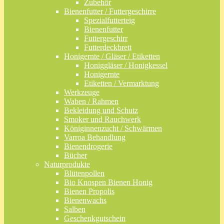
Zubehör
Bienenfutter / Futtergeschirre
Spezialfutterteig
Bienenfutter
Futtergeschirr
Futterdeckbrett
Honigernte / Gläser / Etiketten
Honiggläser / Honigkessel
Honigernte
Etiketten / Vermarktung
Werkzeuge
Waben / Rahmen
Bekleidung und Schutz
Smoker und Rauchwerk
Königinnenzucht / Schwärmen
Varroa Behandlung
Bienendrogerie
Bücher
Naturprodukte
Blütenpollen
Bio Knospen Bienen Honig
Bienen Propolis
Bienenwachs
Salben
Geschenkgutschein