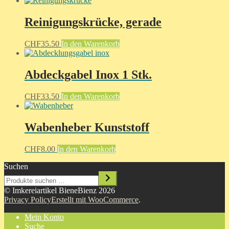
Reinigungskrücke, gerade
CHF
35.50
In den Warenkorb
Abdeckgabel Inox 1 Stk.
CHF
33.50
In den Warenkorb
Wabenheber Kunststoff
CHF
8.00
In den Warenkorb
Suchen
© Imkereiartikel BieneBienz 2026
Privacy Policy
Erstellt mit WooCommerce
.
Mein Konto
Suche