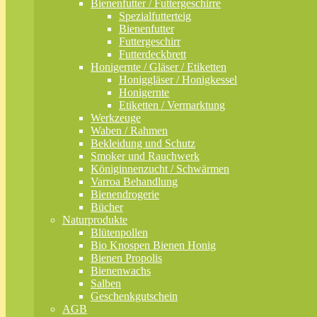
Bienenfutter / Futtergeschirre
Spezialfutterteig
Bienenfutter
Futtergeschirr
Futterdeckbrett
Honigernte / Gläser / Etiketten
Honiggläser / Honigkessel
Honigernte
Etiketten / Vermarktung
Werkzeuge
Waben / Rahmen
Bekleidung und Schutz
Smoker und Rauchwerk
Königinnenzucht / Schwärmen
Varroa Behandlung
Bienendrogerie
Bücher
Naturprodukte
Blütenpollen
Bio Knospen Bienen Honig
Bienen Propolis
Bienenwachs
Salben
Geschenkgutschein
AGB