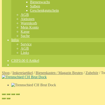
Bienenwachs
Salben
Geschenkgutschein
AGB
Aktionen
Warenkorb
Mein Konto
Kasse
Suche
Infos
Service
AGB
Links
CHF
0.00
0 Artikel
Shop
/
Imkereiartikel
/
Bienenkasten / Magazin Beuten
/
Zubehör
/
Tr