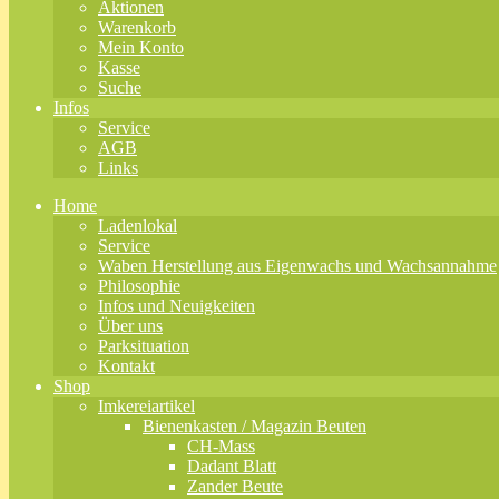
Aktionen
Warenkorb
Mein Konto
Kasse
Suche
Infos
Service
AGB
Links
Home
Ladenlokal
Service
Waben Herstellung aus Eigenwachs und Wachsannahme
Philosophie
Infos und Neuigkeiten
Über uns
Parksituation
Kontakt
Shop
Imkereiartikel
Bienenkasten / Magazin Beuten
CH-Mass
Dadant Blatt
Zander Beute