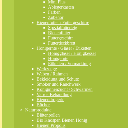
Mini Plus
Ablegerkasten
Farben
Zubehör
Bienenfutter / Futtergeschirre
Spezialfutterteig
Bienenfutter
Futtergeschirr
Futterdeckbrett
Honigernte / Gläser / Etiketten
Honiggläser / Honigkessel
Honigernte
Etiketten / Vermarktung
Werkzeuge
Waben / Rahmen
Bekleidung und Schutz
Smoker und Rauchwerk
Königinnenzucht / Schwärmen
Varroa Behandlung
Bienendrogerie
Bücher
Naturprodukte
Blütenpollen
Bio Knospen Bienen Honig
Bienen Propolis