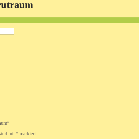
rutraum
raum“
sind mit
*
markiert