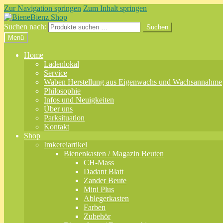
Zur Navigation springen
Zum Inhalt springen
Suchen nach:
Suchen
Menü
Home
Ladenlokal
Service
Waben Herstellung aus Eigenwachs und Wachsannahme
Philosophie
Infos und Neuigkeiten
Über uns
Parksituation
Kontakt
Shop
Imkereiartikel
Bienenkasten / Magazin Beuten
CH-Mass
Dadant Blatt
Zander Beute
Mini Plus
Ablegerkasten
Farben
Zubehör