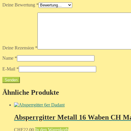
Deine Bewertung
*
Deine Rezension
*
Name
*
E-Mail
*
Ähnliche Produkte
Absperrgitter Metall 16 Waben CH Ma
CHF
22.00
In den Warenkorb