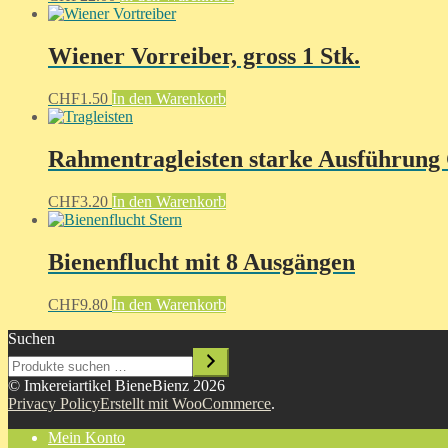
Wiener Vorreiber, gross 1 Stk.
CHF
1.50
In den Warenkorb
Rahmentragleisten starke Ausführung
CHF
3.20
In den Warenkorb
Bienenflucht mit 8 Ausgängen
CHF
9.80
In den Warenkorb
Suchen
© Imkereiartikel BieneBienz 2026
Privacy Policy
Erstellt mit WooCommerce
.
Mein Konto