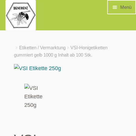
Zur
Zum
Menü
Navigation
Inhalt
springen
springen
Unt
Home
Shop
Imkereiartikel
Honigernte / Gläser / Etiketten
öffn
Etiketten / Vermarktung
VSI-Honigetiketten
gummiert gelb 1000 g Inhalt ab 100 Stk.
Unt
Shop
öffn
Unt
Infos
öffn