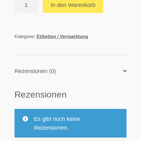
VSI-
In den Warenkorb
Honigetiketten
gummiert
gelb
1000
Kategorie:
Etiketten / Vermarktung
g
Inhalt
ab
Rezensionen (0)
100
Stk.
Menge
Rezensionen
Es gibt noch keine
Rezensionen.