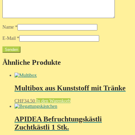
Name
*
E-Mail
*
Ähnliche Produkte
Multibox aus Kunststoff mit Tränke
CHF
34.50
In den Warenkorb
APIDEA Befruchtungskästli
Zuchtkästli 1 Stk.