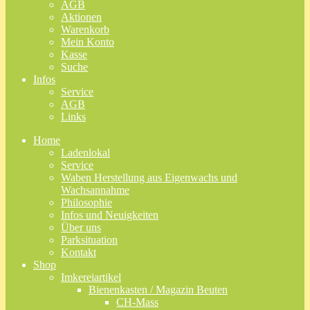
AGB
Aktionen
Warenkorb
Mein Konto
Kasse
Suche
Infos
Service
AGB
Links
Home
Ladenlokal
Service
Waben Herstellung aus Eigenwachs und
Wachsannahme
Philosophie
Infos und Neuigkeiten
Über uns
Parksituation
Kontakt
Shop
Imkereiartikel
Bienenkasten / Magazin Beuten
CH-Mass