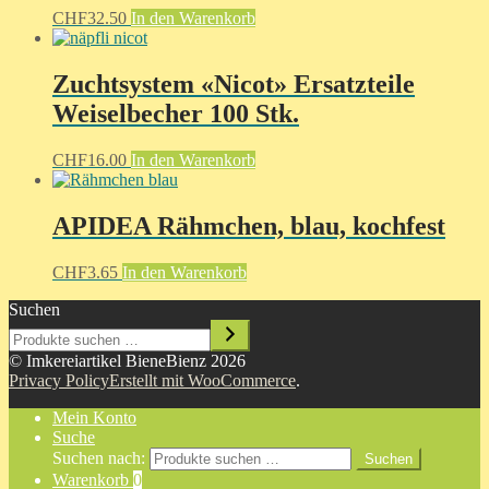
CHF
32.50
In den Warenkorb
Zuchtsystem «Nicot» Ersatzteile
Weiselbecher 100 Stk.
CHF
16.00
In den Warenkorb
APIDEA Rähmchen, blau, kochfest
CHF
3.65
In den Warenkorb
Suchen
© Imkereiartikel BieneBienz 2026
Privacy Policy
Erstellt mit WooCommerce
.
Mein Konto
Suche
Suchen nach:
Suchen
Warenkorb
0