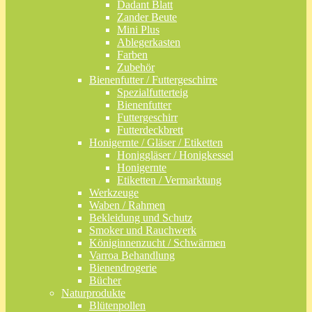
Dadant Blatt
Zander Beute
Mini Plus
Ablegerkasten
Farben
Zubehör
Bienenfutter / Futtergeschirre
Spezialfutterteig
Bienenfutter
Futtergeschirr
Futterdeckbrett
Honigernte / Gläser / Etiketten
Honiggläser / Honigkessel
Honigernte
Etiketten / Vermarktung
Werkzeuge
Waben / Rahmen
Bekleidung und Schutz
Smoker und Rauchwerk
Königinnenzucht / Schwärmen
Varroa Behandlung
Bienendrogerie
Bücher
Naturprodukte
Blütenpollen