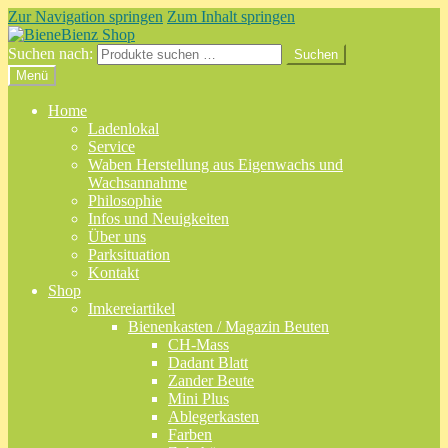
Zur Navigation springen
Zum Inhalt springen
Suchen nach:
Suchen
Menü
Home
Ladenlokal
Service
Waben Herstellung aus Eigenwachs und
Wachsannahme
Philosophie
Infos und Neuigkeiten
Über uns
Parksituation
Kontakt
Shop
Imkereiartikel
Bienenkasten / Magazin Beuten
CH-Mass
Dadant Blatt
Zander Beute
Mini Plus
Ablegerkasten
Farben