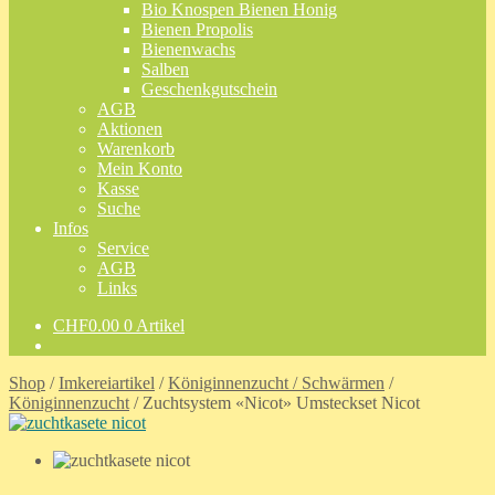
Bio Knospen Bienen Honig
Bienen Propolis
Bienenwachs
Salben
Geschenkgutschein
AGB
Aktionen
Warenkorb
Mein Konto
Kasse
Suche
Infos
Service
AGB
Links
CHF
0.00
0 Artikel
Shop
/
Imkereiartikel
/
Königinnenzucht / Schwärmen
/
Königinnenzucht
/
Zuchtsystem «Nicot» Umsteckset Nicot