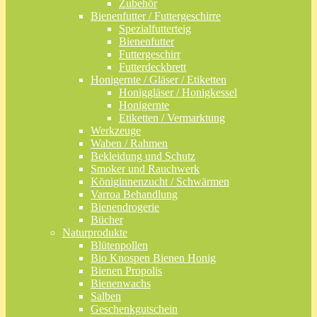
Zubehör
Bienenfutter / Futtergeschirre
Spezialfutterteig
Bienenfutter
Futtergeschirr
Futterdeckbrett
Honigernte / Gläser / Etiketten
Honiggläser / Honigkessel
Honigernte
Etiketten / Vermarktung
Werkzeuge
Waben / Rahmen
Bekleidung und Schutz
Smoker und Rauchwerk
Königinnenzucht / Schwärmen
Varroa Behandlung
Bienendrogerie
Bücher
Naturprodukte
Blütenpollen
Bio Knospen Bienen Honig
Bienen Propolis
Bienenwachs
Salben
Geschenkgutschein