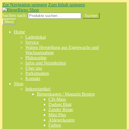
Zur Navigation springen
Zum Inhalt springen
Suchen nach:
Suchen
Menü
Home
Ladenlokal
Service
Waben Herstellung aus Eigenwachs und
Wachsannahme
Philosophie
Infos und Neuigkeiten
Über uns
Parksituation
Kontakt
Shop
Imkereiartikel
Bienenkasten / Magazin Beuten
CH-Mass
Dadant Blatt
Zander Beute
Mini Plus
Ablegerkasten
Farben