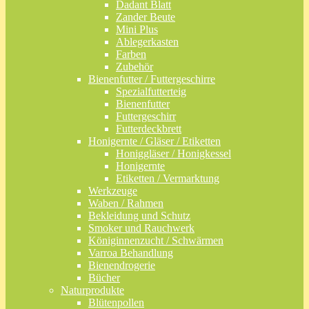
Dadant Blatt
Zander Beute
Mini Plus
Ablegerkasten
Farben
Zubehör
Bienenfutter / Futtergeschirre
Spezialfutterteig
Bienenfutter
Futtergeschirr
Futterdeckbrett
Honigernte / Gläser / Etiketten
Honiggläser / Honigkessel
Honigernte
Etiketten / Vermarktung
Werkzeuge
Waben / Rahmen
Bekleidung und Schutz
Smoker und Rauchwerk
Königinnenzucht / Schwärmen
Varroa Behandlung
Bienendrogerie
Bücher
Naturprodukte
Blütenpollen