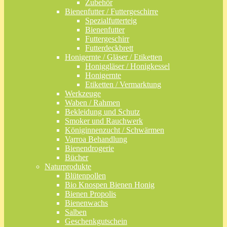
Zubehör
Bienenfutter / Futtergeschirre
Spezialfutterteig
Bienenfutter
Futtergeschirr
Futterdeckbrett
Honigernte / Gläser / Etiketten
Honiggläser / Honigkessel
Honigernte
Etiketten / Vermarktung
Werkzeuge
Waben / Rahmen
Bekleidung und Schutz
Smoker und Rauchwerk
Königinnenzucht / Schwärmen
Varroa Behandlung
Bienendrogerie
Bücher
Naturprodukte
Blütenpollen
Bio Knospen Bienen Honig
Bienen Propolis
Bienenwachs
Salben
Geschenkgutschein