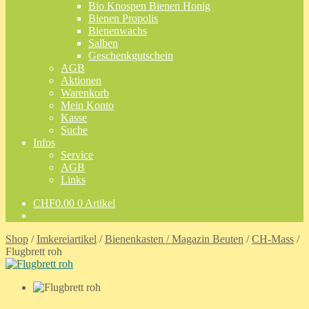
Bio Knospen Bienen Honig
Bienen Propolis
Bienenwachs
Salben
Geschenkgutschein
AGB
Aktionen
Warenkorb
Mein Konto
Kasse
Suche
Infos
Service
AGB
Links
CHF
0.00
0 Artikel
Shop
/
Imkereiartikel
/
Bienenkasten / Magazin Beuten
/
CH-Mass
/
Flugbrett roh