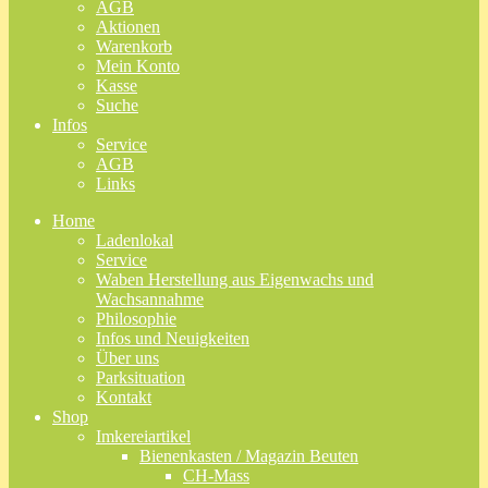
AGB
Aktionen
Warenkorb
Mein Konto
Kasse
Suche
Infos
Service
AGB
Links
Home
Ladenlokal
Service
Waben Herstellung aus Eigenwachs und
Wachsannahme
Philosophie
Infos und Neuigkeiten
Über uns
Parksituation
Kontakt
Shop
Imkereiartikel
Bienenkasten / Magazin Beuten
CH-Mass