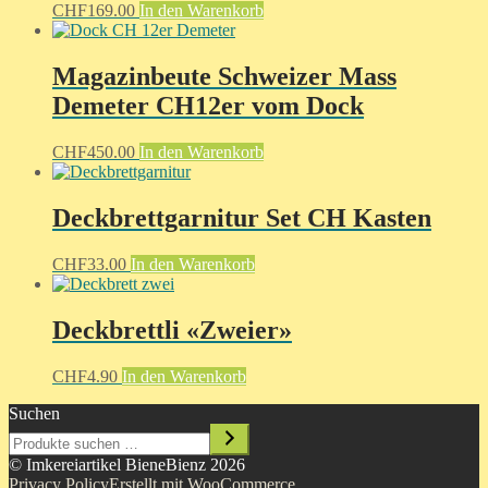
CHF
169.00
In den Warenkorb
Magazinbeute Schweizer Mass
Demeter CH12er vom Dock
CHF
450.00
In den Warenkorb
Deckbrettgarnitur Set CH Kasten
CHF
33.00
In den Warenkorb
Deckbrettli «Zweier»
CHF
4.90
In den Warenkorb
Suchen
© Imkereiartikel BieneBienz 2026
Privacy Policy
Erstellt mit WooCommerce
.