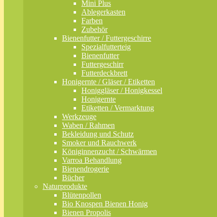
Mini Plus
Ablegerkasten
Farben
Zubehör
Bienenfutter / Futtergeschirre
Spezialfutterteig
Bienenfutter
Futtergeschirr
Futterdeckbrett
Honigernte / Gläser / Etiketten
Honiggläser / Honigkessel
Honigernte
Etiketten / Vermarktung
Werkzeuge
Waben / Rahmen
Bekleidung und Schutz
Smoker und Rauchwerk
Königinnenzucht / Schwärmen
Varroa Behandlung
Bienendrogerie
Bücher
Naturprodukte
Blütenpollen
Bio Knospen Bienen Honig
Bienen Propolis