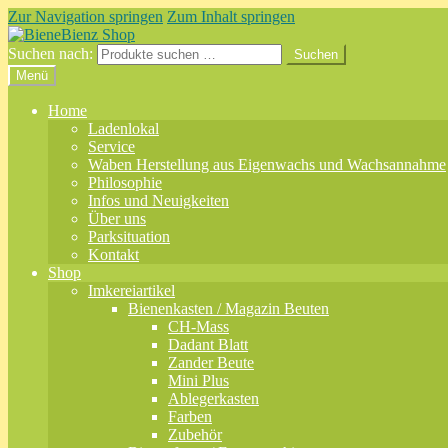
Zur Navigation springen
Zum Inhalt springen
Suchen nach:
Suchen
Menü
Home
Ladenlokal
Service
Waben Herstellung aus Eigenwachs und Wachsannahme
Philosophie
Infos und Neuigkeiten
Über uns
Parksituation
Kontakt
Shop
Imkereiartikel
Bienenkasten / Magazin Beuten
CH-Mass
Dadant Blatt
Zander Beute
Mini Plus
Ablegerkasten
Farben
Zubehör