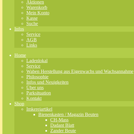
Aktionen
Warenkorb
Mein Konto
Kasse
Suche
Infos
Service
AGB
Links
Home
Ladenlokal
Service
Waben Herstellung aus Eigenwachs und Wachsannahme
Philosophie
Infos und Neuigkeiten
Über uns
Parksituation
Kontakt
Shop
Imkereiartikel
Bienenkasten / Magazin Beuten
CH-Mass
Dadant Blatt
Zander Beute