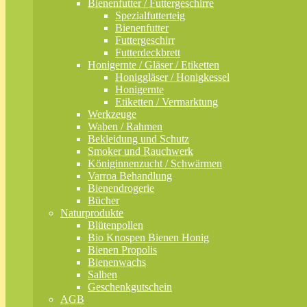
Bienenfutter / Futtergeschirre
Spezialfutterteig
Bienenfutter
Futtergeschirr
Futterdeckbrett
Honigernte / Gläser / Etiketten
Honiggläser / Honigkessel
Honigernte
Etiketten / Vermarktung
Werkzeuge
Waben / Rahmen
Bekleidung und Schutz
Smoker und Rauchwerk
Königinnenzucht / Schwärmen
Varroa Behandlung
Bienendrogerie
Bücher
Naturprodukte
Blütenpollen
Bio Knospen Bienen Honig
Bienen Propolis
Bienenwachs
Salben
Geschenkgutschein
AGB