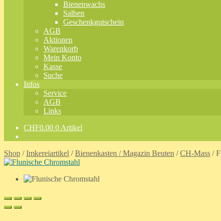
Bienenwachs
Salben
Geschenkgutschein
AGB
Aktionen
Warenkorb
Mein Konto
Kasse
Suche
Infos
Service
AGB
Links
CHF
0.00
0 Artikel
Shop
/
Imkereiartikel
/
Bienenkasten / Magazin Beuten
/
CH-Mass
/
F