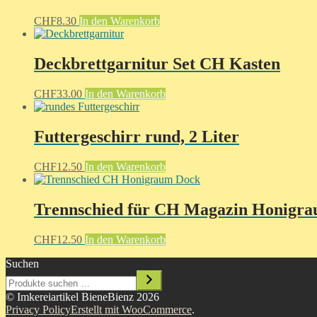
CHF
8.30
In den Warenkorb
Deckbrettgarnitur Set CH Kasten
CHF
33.00
In den Warenkorb
Futtergeschirr rund, 2 Liter
CHF
12.50
In den Warenkorb
Trennschied für CH Magazin Honigr
CHF
12.50
In den Warenkorb
Suchen
© Imkereiartikel BieneBienz 2026
Privacy Policy
Erstellt mit WooCommerce
.